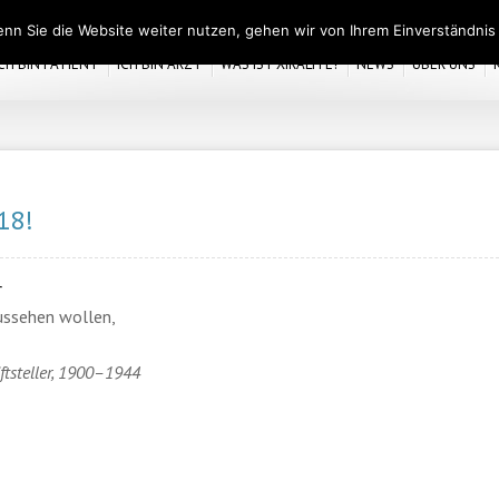
nn Sie die Website weiter nutzen, gehen wir von Ihrem Einverständnis
ICH BIN PATIENT
ICH BIN ARZT
WAS IST XIRALITE?
NEWS
ÜBER UNS
18!
r
ussehen wollen,
iftsteller, 1900–1944