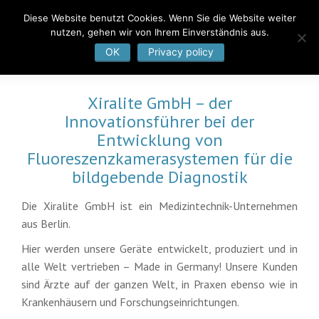
Diese Website benutzt Cookies. Wenn Sie die Website weiter
nutzen, gehen wir von Ihrem Einverständnis aus.
OK
Privacy policy
Xiralite GmbH – der
Innovationsführer bei der
Entwicklung von
Fluoreszenzkamerasystemen für die
bildgebende Diagnostik
Die Xiralite GmbH ist ein Medizintechnik-Unternehmen
aus Berlin.
Hier werden unsere Geräte entwickelt, produziert und in
alle Welt vertrieben – Made in Germany! Unsere Kunden
sind Ärzte auf der ganzen Welt, in Praxen ebenso wie in
Krankenhäusern und Forschungseinrichtungen.