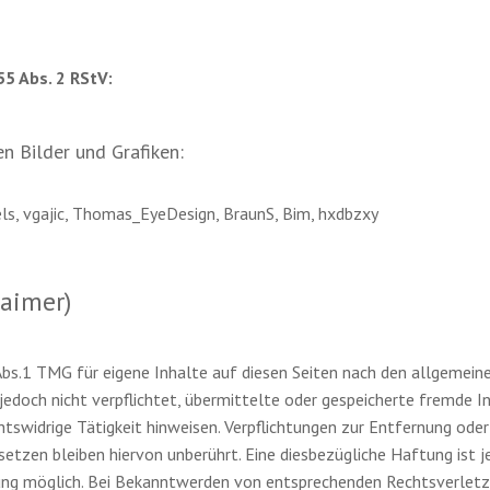
55 Abs. 2 RStV:
n Bilder und Grafiken:
ls, vgajic, Thomas_EyeDesign, BraunS, Bim, hxdbzxy
aimer)
Abs.1 TMG für eigene Inhalte auf diesen Seiten nach den allgemein
 jedoch nicht verpflichtet, übermittelte oder gespeicherte fremde
htswidrige Tätigkeit hinweisen. Verpflichtungen zur Entfernung ode
tzen bleiben hiervon unberührt. Eine diesbezügliche Haftung ist j
ung möglich. Bei Bekanntwerden von entsprechenden Rechtsverletz