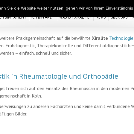
nn Sie die Website weiter nutzen, gehen wir von Ihrem Einverständnis
ICH BIN PATIENT
ICH BIN ARZT
WAS IST XIRALITE?
NEWS
ÜBER UNS
e weitere Praxisgemeinschaft auf die bewährte
Xiralite
Technologie
n. Frühdiagnostik, Therapiekontrolle und Differentialdiagnostik 
werden – einfach, schnell und sicher.
ik in Rheumatologie und Orthopädie
ogel freuen sich auf den Einsatz des Rheumascan in den modernen P
emeinschaft in Köln.
 Überweisungen zu anderen Fachärzten und keine damit verbundene W
ftigen Bilder.