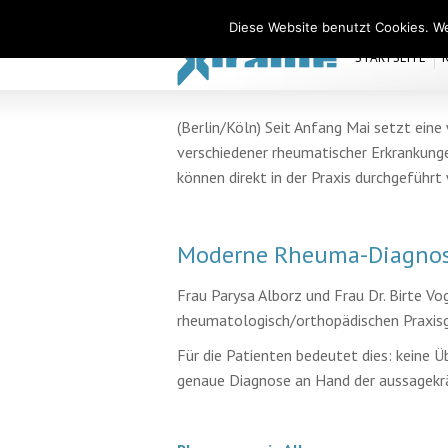
Xiralite Deutschland
Diese Website benutzt Cookies. We
STARTSEITE
(Berlin/Köln) Seit Anfang Mai setzt ein
verschiedener rheumatischer Erkrankunge
können direkt in der Praxis durchgeführt 
Moderne Rheuma-Diagnost
Frau Parysa Alborz und Frau Dr. Birte V
rheumatologisch/orthopädischen Praxisg
Für die Patienten bedeutet dies: keine
genaue Diagnose an Hand der aussagekrä