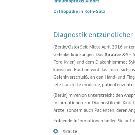
Rheumapraxis Alborz
Orthopädie in Köln-Sülz
Diagnostik entzündlicher
(Berlin/Oslo) Seit Mitte April 2016 unt
Gelenkerkrankungen. Das
Xiralite X4
– S
Tore Kvien) und dem Diakonhjemmet Sykeh
klinischen Routine wird das Team sich i
Gelenkverschleiß, an den Hand- und Fing
jetzt auch die moderne, patientenzentri
(Berlin) mivenion unterstreicht den Anspr
Informationen zur Diagnostik mit Xiralit
Ärzte, sondern auch Patienten, deren Ang
Folgende Informationen finden Sie auf de
Xiralite