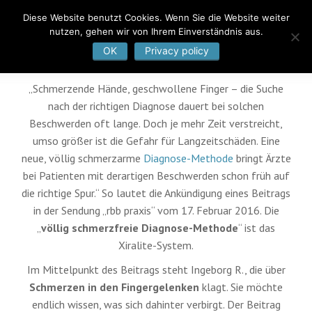
Diese Website benutzt Cookies. Wenn Sie die Website weiter
nutzen, gehen wir von Ihrem Einverständnis aus.
OK
Privacy policy
„Schmerzende Hände, geschwollene Finger – die Suche
nach der richtigen Diagnose dauert bei solchen
Beschwerden oft lange. Doch je mehr Zeit verstreicht,
umso größer ist die Gefahr für Langzeitschäden. Eine
neue, völlig schmerzarme
Diagnose-Methode
bringt Ärzte
bei Patienten mit derartigen Beschwerden schon früh auf
die richtige Spur.“ So lautet die Ankündigung eines Beitrags
in der Sendung „rbb praxis“ vom 17. Februar 2016. Die
„
völlig schmerzfreie Diagnose-Methode
“ ist das
Xiralite-System.
Im Mittelpunkt des Beitrags steht Ingeborg R., die über
Schmerzen in den Fingergelenken
klagt. Sie möchte
endlich wissen, was sich dahinter verbirgt. Der Beitrag