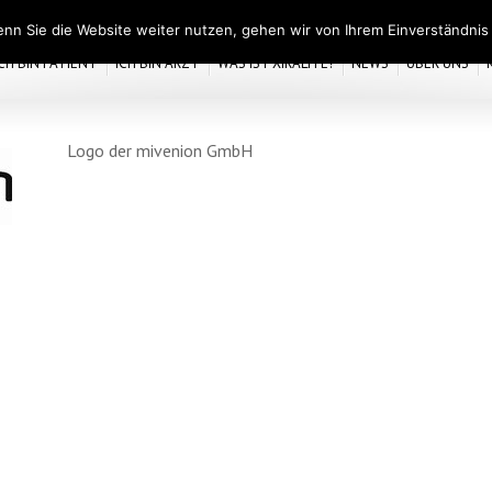
nn Sie die Website weiter nutzen, gehen wir von Ihrem Einverständnis
ICH BIN PATIENT
ICH BIN ARZT
WAS IST XIRALITE?
NEWS
ÜBER UNS
Logo der mivenion GmbH