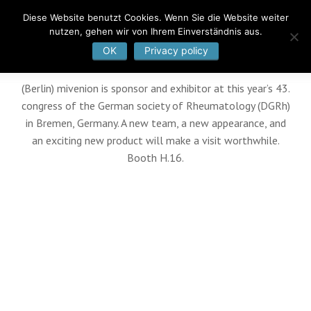
Diese Website benutzt Cookies. Wenn Sie die Website weiter
nutzen, gehen wir von Ihrem Einverständnis aus.
OK
Privacy policy
(Berlin) mivenion is sponsor and exhibitor at this year’s 43.
congress of the German society of Rheumatology (DGRh)
in Bremen, Germany. A new team, a new appearance, and
an exciting new product will make a visit worthwhile.
Booth H.16.